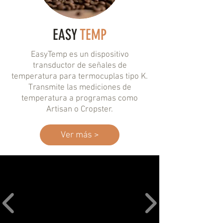
EASY
TEMP
EasyTemp es un dispositivo
transductor de señales de
temperatura para termocuplas tipo K.
Transmite
las mediciones de
temperatura a programas como
Artisan o Cropster.
Ver más >