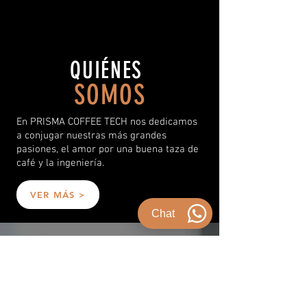
QUIÉNES
SOMOS
En PRISMA COFFEE TECH nos dedicamos
a conjugar nuestras más grandes
pasiones, el amor por una buena taza de
café y la ingeniería.
VER MÁS >
Chat